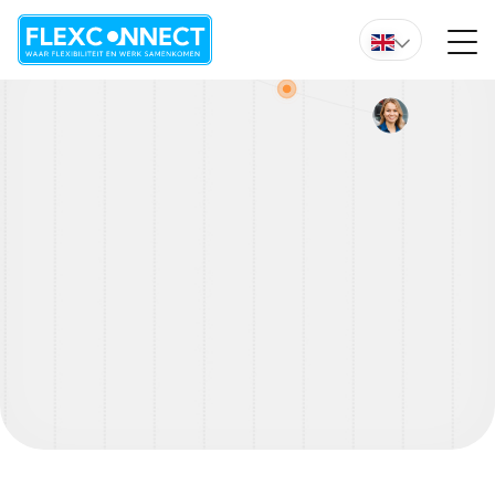
Do you want immediate advice from one of our experts?
Overzicht vacature