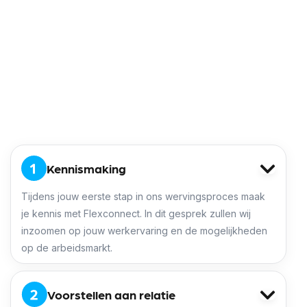
inmiddels niet meer weg te denken in het
transporteren, distribueren en opslaan van
goederen binnen de bouw, landbouw en
industrie. Het specialisme ligt in het vervoeren
van zendingen met afwijkende maten.
Direct solliciteren
Kennismaking
Tijdens jouw eerste stap in ons wervingsproces maak
je kennis met Flexconnect. In dit gesprek zullen wij
inzoomen op jouw werkervaring en de mogelijkheden
op de arbeidsmarkt.
Voorstellen aan relatie