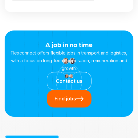
A job in no time
Flexconnect offers flexible jobs in transport and logistics,
with a focus on long-term cooperation, remuneration and
growth.
Contact us
Find jobs