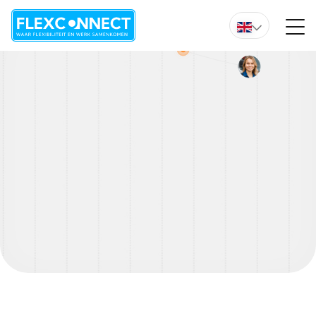
Do you want immediate advice from one of our experts?
Overzicht vacature