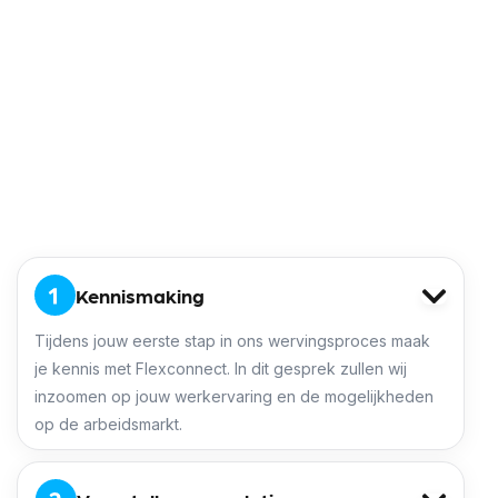
· Een positieve en klantgerichte instelling
· Goede beheersing van de Nederlandse taal
zodat je makkelijk met klanten communiceert
· Heb je dan ook nog goede geografische
kennis in en rondom de Drechtsteden dan is dat
mooi meegenomen
Direct solliciteren
Kennismaking
Tijdens jouw eerste stap in ons wervingsproces maak
je kennis met Flexconnect. In dit gesprek zullen wij
inzoomen op jouw werkervaring en de mogelijkheden
op de arbeidsmarkt.