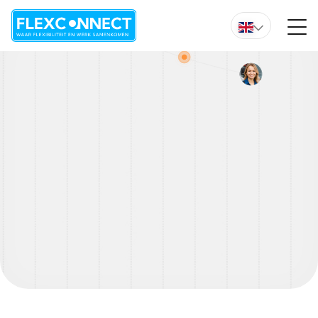
Do you want immediate advice from one of our experts?
Overzicht vacature