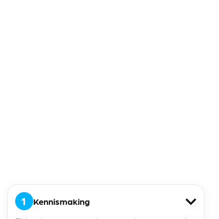
impact te maken
Veel ruimte voor eigen initiatief en
ondernemerschap
Marktconform salaris (inschaling
volgens de CAO
Beroepsgoederenvervoer, functiegroep
D/E afhankelijk van ervaring)
Doorgroeimogelijkheden naarmate de
organisatie verder groeit
Direct solliciteren
Kennismaking