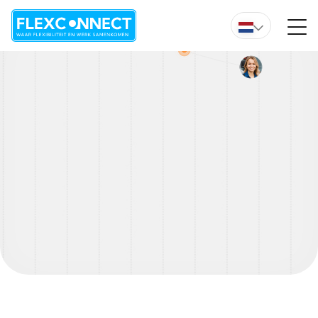
Wil je direct advies van een van onze experts?
Overzicht vacature