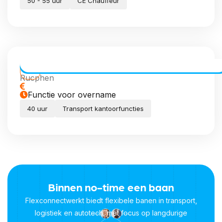
50 - 55 uur
CE Chauffeur
Transport Coördinator (meewerkend)
Rucphen
Functie voor overname
40 uur
Transport kantoorfuncties
Binnen no-time een baan
Flexconnectwerkt biedt flexibele banen in transport,
logistiek en autotech, met focus op langdurige