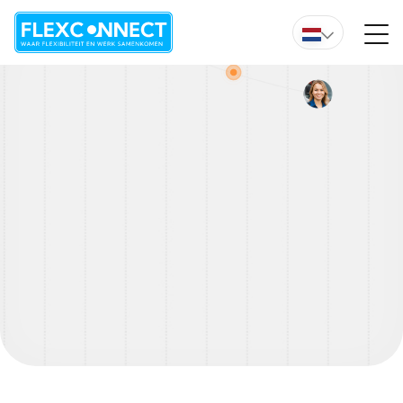
Wil je direct advies van een van onze experts?
Overzicht vacature