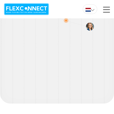
Wil je direct advies van een van onze experts?
Overzicht vacature