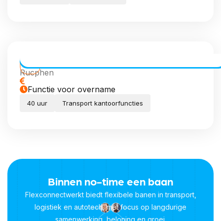
Transport Coördinator (meewerkend)
Rucphen
Functie voor overname
40 uur
Transport kantoorfuncties
Binnen no-time een baan
Flexconnectwerkt biedt flexibele banen in transport,
logistiek en autotech, met focus op langdurige
samenwerking, beloning en groei.