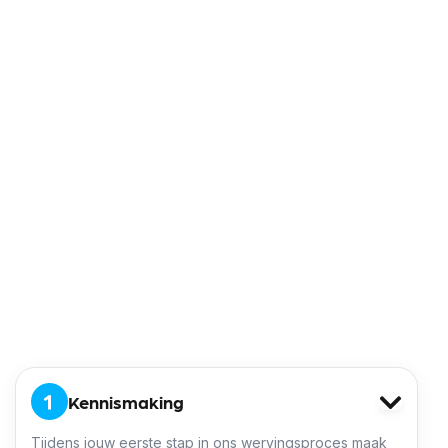
en werk jij mee om er elke dag weer een succes
van te maken. Persoonlijke benadering waarbij
elkaar helpen en ondersteunen centraal staat,
is één van de kernwaarden binnen deze club.
Zie zien de medewerkers als het belangrijkste
ingrediënt binnen deze formule.
Het bedrijf bestaat al ruim 100 jaar en is
inmiddels niet meer weg te denken in het
transporteren, distribueren en opslaan van
goederen binnen de bouw, landbouw en
industrie. Het specialisme ligt in het vervoeren
van zendingen met afwijkende maten.
Direct solliciteren
Kennismaking
Tijdens jouw eerste stap in ons wervingsproces maak