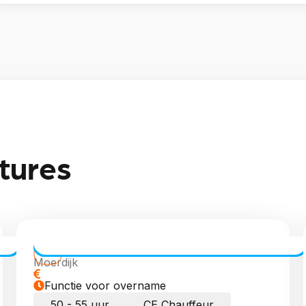
tures
CE Chauffeur dagdiensten
Moerdijk
Functie voor overname
50 - 55 uur
CE Chauffeur