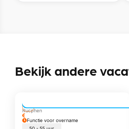
Bekijk andere vaca
CE Chauffeur Allround | Vaste Routes
Rucphen
Functie voor overname
50 - 55 uur