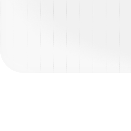
Jouw dag als vrachtwagenchauffeur CE
Dagelijks vertrek jij vanaf het DC in Tilbur
Nederland. Je rijdt 1 à 2 ritten per dag en p
afwisseling is in de bestemmingen en filialen
Hoofdzakelijk vervoer jij levensmiddelen op 
de winkelmedewerkers het van je over. Fust