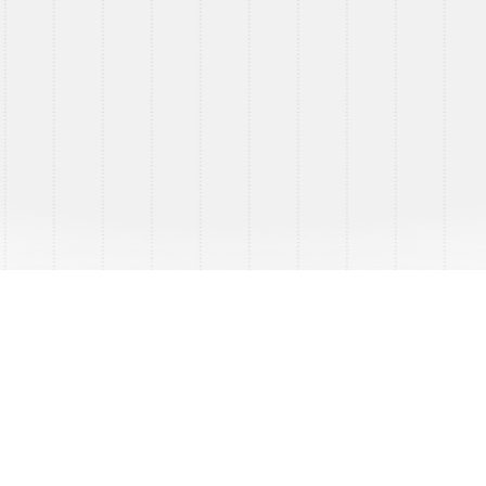
g op weg naar diverse supermarkten door Zuid-
er rit heb je 2 tot 3 losadressen. Omdat er voldoende
 waar je levert is er genoeg uitdaging.
rolcontainers en los je via de laadklep. Hier pakken
neem je mee retour naar het DC. Afhankelijk van jouw