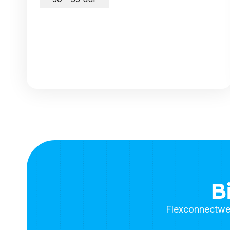
B
Flexconnectwerk