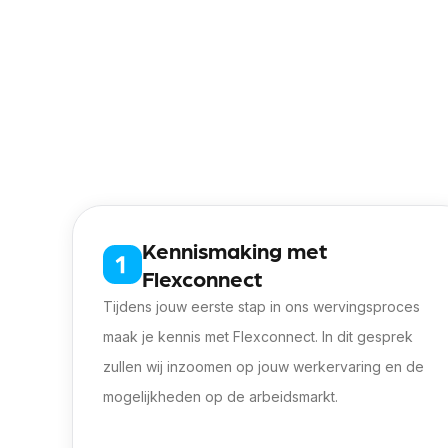
Wie zoeken we?
· Als vrachtwagenchauffeur in bezit van 
· Geldige Code95 en bestuurderskaart
· Beheersing Nederlandse taal
· Sociaal, nauwkeurig
· Klant gericht en een aanpakker
Kennismaking met
Flexconnect
Tijdens jouw eerste stap in ons wervingsproces
maak je kennis met Flexconnect. In dit gesprek
zullen wij inzoomen op jouw werkervaring en de
mogelijkheden op de arbeidsmarkt.