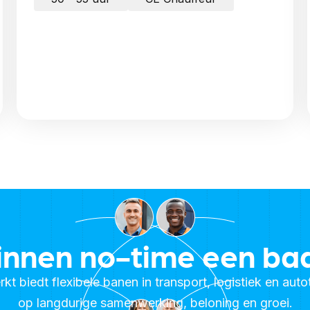
innen no-time een ba
t biedt flexibele banen in transport, logistiek en aut
op langdurige samenwerking, beloning en groei.