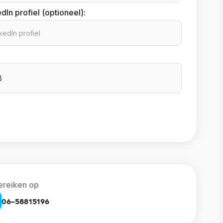
dIn profiel (optioneel):
B
ereiken op
06-58815196