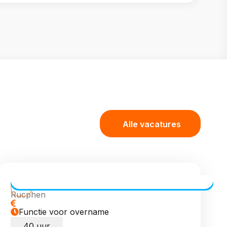
Alle vacatures
Transport Coördinator (meewerkend)
Rucphen
Functie voor overname
40 uur