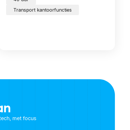
Transport kantoorfuncties
an
otech, met focus