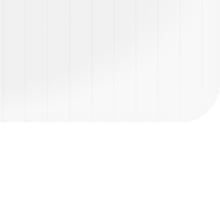
Overzicht vacature
SALARIS
UREN:
€ 3500 - € 4000
40 - 50 uur