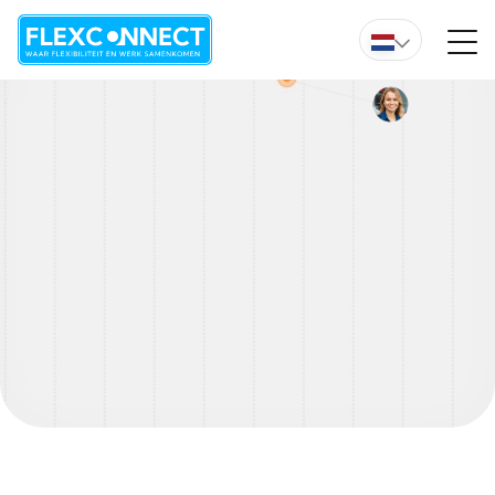
Wil je direct advies van een van onze experts?
Overzicht vacature