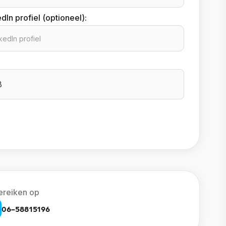
dIn profiel (optioneel):
B
ereiken op
06-58815196