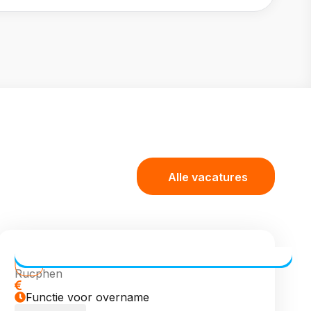
Alle vacatures
Transport Coördinator (meewerkend)
Rucphen
Functie voor overname