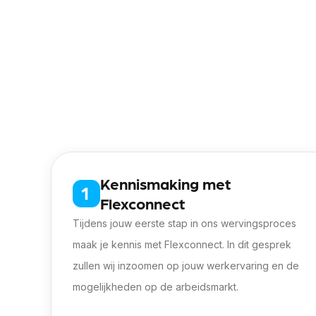
· Verloning in
schaal D
conform Beroeps
· Netto wekelijks loon tussen
€700,- en 
· Functie voor overname door opdrachtg
· Een fijne werkgever waar ruimte is om t
· Een gezellig team hardwerkende collega
Kennismaking met
Flexconnect
Tijdens jouw eerste stap in ons wervingsproces
maak je kennis met Flexconnect. In dit gesprek
zullen wij inzoomen op jouw werkervaring en de
mogelijkheden op de arbeidsmarkt.