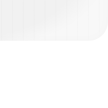
Overzicht vacature
SALARIS
UREN:
3500 - 4000
40 - 50 uur
DIENSTVERBAND
OPLEIDING
Functie voor
overname
N.V.T.