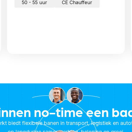
50 - 55 uur
CE Chauffeur
innen no-time een ba
t biedt flexibele banen in transport, logistiek en aut
op langdurige samenwerking, beloning en groei.