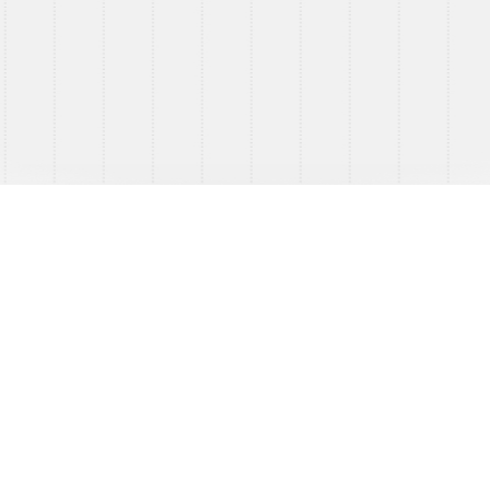
nummer bent maar écht onderdeel van het team?
king
,
eerlijkheid
en
respect
voorop staan? Mooi,
ur
hoofdzakelijk met een
vlakke combi
. Het gaat
aden en gelost wordt. Het transport kan tot 35m lang
kelijk om het vervoer van heilpalen- en kanaalplaten.
n dit werk is mooi meegenomen maar
geen vereiste
.