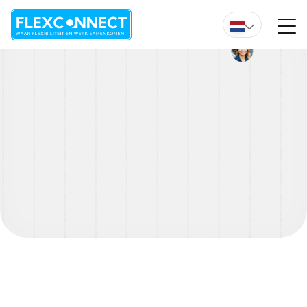
Wil je direct advies van een van onze experts?
Overzicht vacature