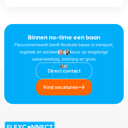
Binnen no-time een baan
Flexconnectwerkt biedt flexibele banen in transport,
logistiek en autotech, met focus op langdurige
samenwerking, beloning en groei.
Direct contact
Vind vacatures